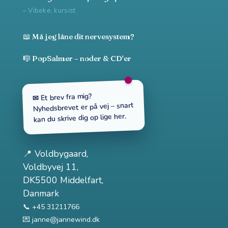
– Vibeke, kursist
📖 Må jeg låne dit nervesystem?
🎼 PopSalmer – noder & CD'er
✉ Et brev fra mig?
Nyhedsbrevet er på vej – snart
kan du skrive dig op lige her.
📍
Voldbygaard
,
Voldbyvej 11,
DK5500 Middelfart,
Danmark
📞 +45 31211766
💌
janne@jannewind.dk