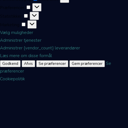
Præferencer
Præferencer
Statistikker
Statistikker
Marketing
Marketing
Vælg muligheder
Administrer tjenester
Administrer {vendor_count} leverandører
Læs mere om disse formål
Se
Godkend
Afvis
Se præferencer
Gem præferencer
præferencer
Cookiepolitik