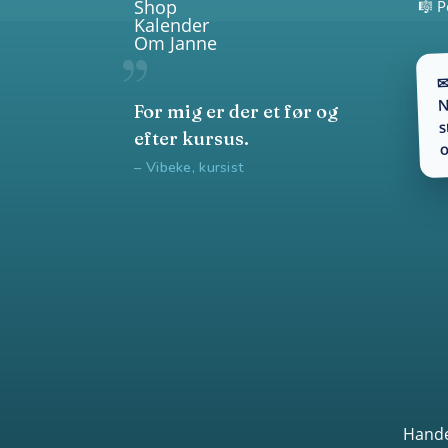
Shop
🎼 P
Kalender
Om Janne
✉
N
For mig er der et før og
s
efter kursus.
o
– Vibeke, kursist
Hande