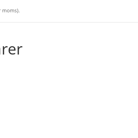
kr moms).
arer