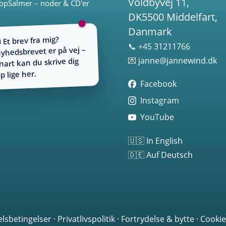
Voldbyvej 11,
opSalmer – noder & CD'er
DK5500 Middelfart,
Danmark
 Et brev fra mig?
📞 +45 31211766
yhedsbrevet er på vej –
💌
janne@jannewind.dk
nart kan du skrive dig
p lige her.
Facebook
Instagram
YouTube
🇺🇸 In English
🇩🇪 Auf Deutsch
lsbetingelser
·
Privatlivspolitik
·
Fortrydelse & bytte
·
Cookie