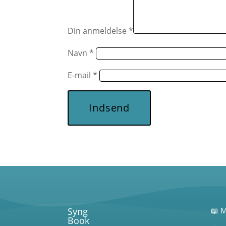
Din anmeldelse
*
Navn
*
E-mail
*
Indsend
Syng
📖 M
Book