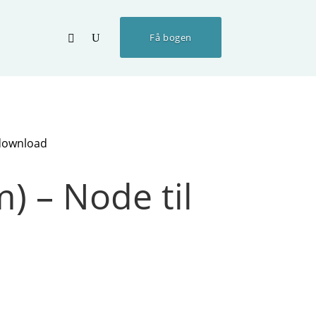
Få bogen
 download
) – Node til