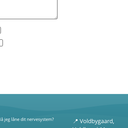
å jeg låne dit nervesystem?
📍
Voldbygaard
,