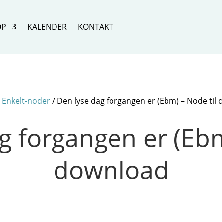
OP
KALENDER
KONTAKT
/
Enkelt-noder
/ Den lyse dag forgangen er (Ebm) – Node til
g forgangen er (Ebm
download