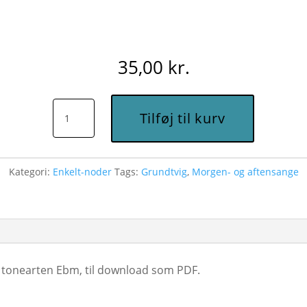
35,00
kr.
Den
Tilføj til kurv
lyse
dag
forgangen
Kategori:
Enkelt-noder
Tags:
Grundtvig
,
Morgen- og aftensange
er
(Ebm)
-
Node
til
 i tonearten Ebm, til download som PDF.
download
antal