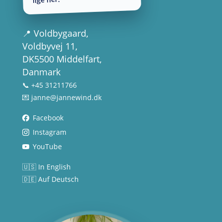
📍
Voldbygaard
,
Voldbyvej 11,
DK5500 Middelfart,
Danmark
📞 +45 31211766
💌
janne@jannewind.dk
Facebook
Instagram
YouTube
🇺🇸 In English
🇩🇪 Auf Deutsch