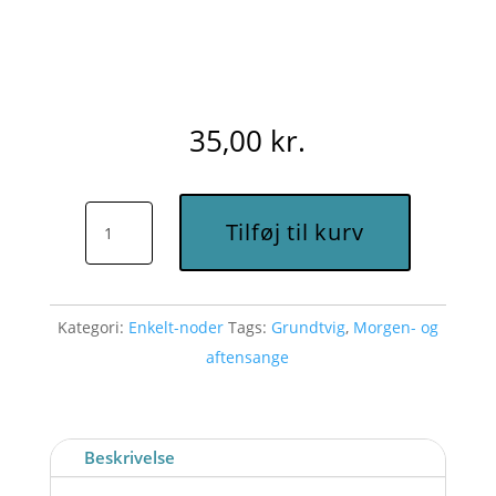
35,00
kr.
Den
Tilføj til kurv
signede
dag
(E)
Kategori:
Enkelt-noder
Tags:
Grundtvig
,
Morgen- og
-
aftensange
Node
til
download
antal
Beskrivelse