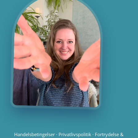
Handelsbetingelser
·
Privatlivspolitik
·
Fortrydelse &