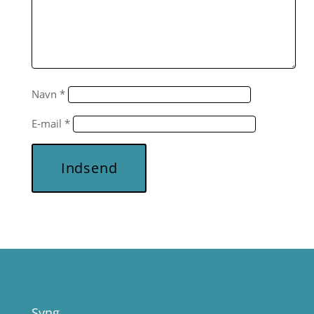
Navn
*
E-mail
*
Indsend
Syng