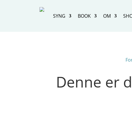
SYNG
BOOK
OM
SH
Fo
Denne er d