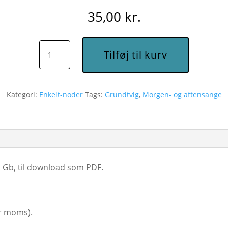
35,00
kr.
Denne
Tilføj til kurv
er
dagen
(Gb)
Kategori:
Enkelt-noder
Tags:
Grundtvig
,
Morgen- og aftensange
-
Node
til
download
antal
n Gb, til download som PDF.
kr moms).