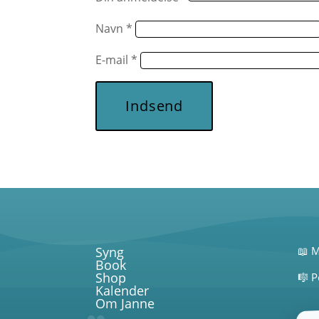
Navn
*
E-mail
*
Indsend
Syng
📖 M
Book
Shop
🎼 P
Kalender
Om Janne