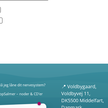
å jeg låne dit nervesystem?
📍
Voldbygaard
,
Voldbyvej 11,
opSalmer – noder & CD'er
DK5500 Middelfart,
Danmark