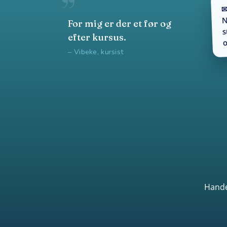
✉
N
For mig er der et før og
s
efter kursus.
o
– Vibeke, kursist
Hande