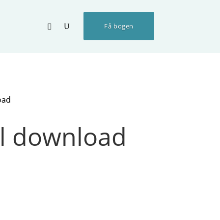
Få bogen
oad
il download