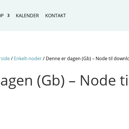
OP
KALENDER
KONTAKT
rside
/
Enkelt-noder
/ Denne er dagen (Gb) – Node til downl
agen (Gb) – Node t