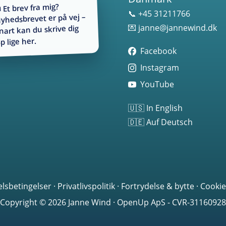
 Et brev fra mig?
📞 +45 31211766
yhedsbrevet er på vej –
💌
janne@jannewind.dk
nart kan du skrive dig
p lige her.
Facebook
Instagram
YouTube
🇺🇸 In English
🇩🇪 Auf Deutsch
lsbetingelser
·
Privatlivspolitik
·
Fortrydelse & bytte
·
Cookie
Copyright © 2026 Janne Wind · OpenUp ApS - CVR-31160928