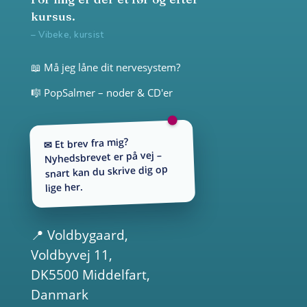
kursus.
– Vibeke, kursist
📖 Må jeg låne dit nervesystem?
🎼 PopSalmer – noder & CD'er
✉ Et brev fra mig?
Nyhedsbrevet er på vej –
snart kan du skrive dig op
lige her.
📍
Voldbygaard
,
Voldbyvej 11,
DK5500 Middelfart,
Danmark