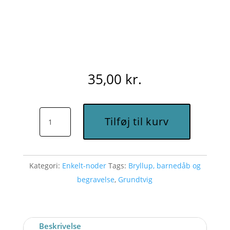
35,00
kr.
Det
Tilføj til kurv
er
så
yndigt
Kategori:
Enkelt-noder
Tags:
Bryllup, barnedåb og
at
begravelse
,
Grundtvig
følges
ad
(C)
-
Beskrivelse