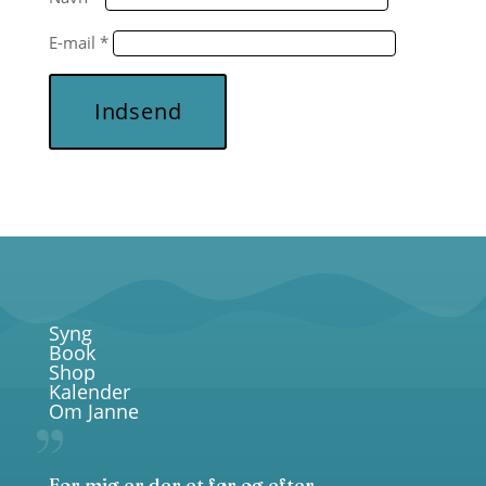
E-mail
*
Indsend
Syng
Book
Shop
Kalender
Om Janne
For mig er der et før og efter