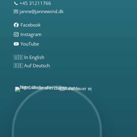
📞 +45 31211766
💌
janne@jannewind.dk
Facebook
Instagram
YouTube
🇺🇸 In English
🇩🇪 Auf Deutsch