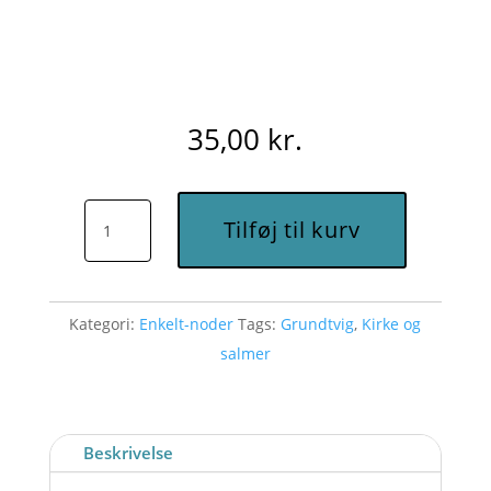
35,00
kr.
Lyksaligt
Tilføj til kurv
det
folk
(F)
Kategori:
Enkelt-noder
Tags:
Grundtvig
,
Kirke og
-
salmer
Node
til
download
antal
Beskrivelse