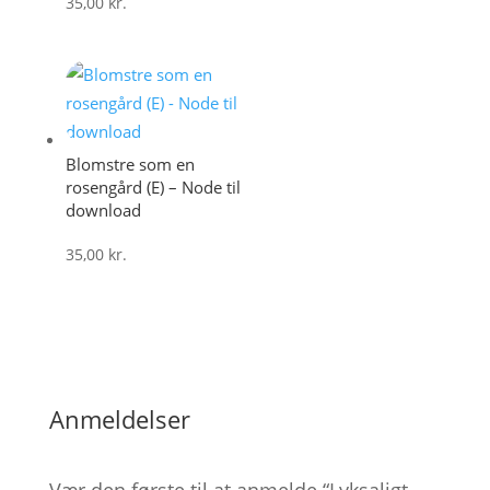
35,00
kr.
Blomstre som en
rosengård (E) – Node til
download
35,00
kr.
Anmeldelser
Vær den første til at anmelde “Lyksaligt