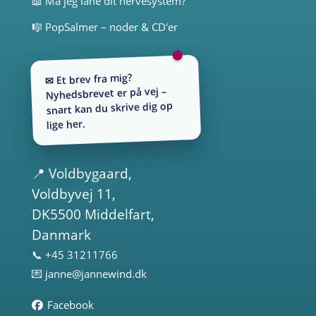
📖 Må jeg låne dit nervesystem?
🎼 PopSalmer – noder & CD'er
✉ Et brev fra mig?
Nyhedsbrevet er på vej –
snart kan du skrive dig op
lige her.
📍
Voldbygaard
,
Voldbyvej 11,
DK5500 Middelfart,
Danmark
📞 +45 31211766
💌
janne@jannewind.dk
Facebook