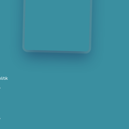
litik
8
8