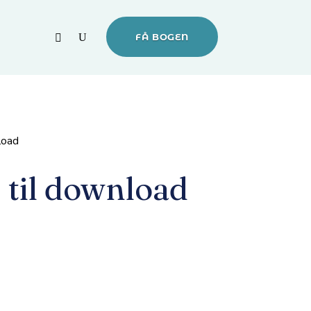
FÅ BOGEN
load
 til download