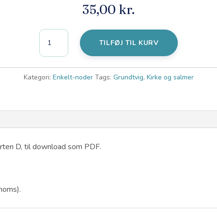
35,00
kr.
Min
TILFØJ TIL KURV
mund
og
mit
Kategori:
Enkelt-noder
Tags:
Grundtvig
,
Kirke og salmer
hjerte
(D)
-
Node
til
arten D, til download som PDF.
download
antal
 moms).