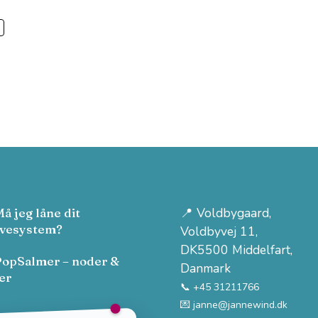
📍
Voldbygaard
,
Må jeg låne dit
vesystem?
Voldbyvej 11,
DK5500 Middelfart,
PopSalmer – noder &
Danmark
er
📞 +45 31211766
💌
janne@jannewind.dk