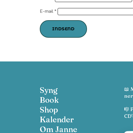
E-mail
*
INDSEND
Syng
📖 
ner
Book
Shop
🎼 
CD'
Kalender
Om Janne