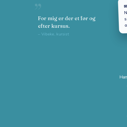
✉
N
s
For mig er der et før og
o
efter kursus.
– Vibeke, kursist
Han