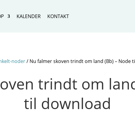
OP
KALENDER
KONTAKT
nkelt-noder
/ Nu falmer skoven trindt om land (Bb) – Node t
oven trindt om lan
til download