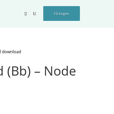
Få bogen
il download
d (Bb) – Node