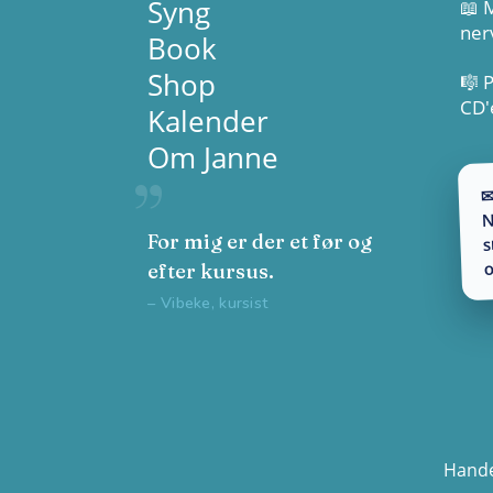
Syng
📖 M
ner
Book
Shop
🎼 
CD'
Kalender
Om Janne
✉
N
s
For mig er der et før og
o
efter kursus.
– Vibeke, kursist
Hande