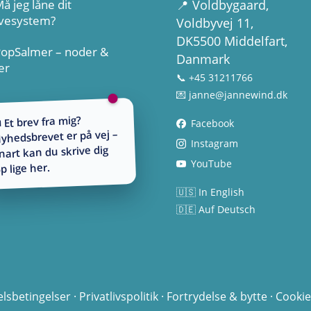
å jeg låne dit
📍
Voldbygaard
,
vesystem?
Voldbyvej 11,
DK5500 Middelfart,
PopSalmer – noder &
Danmark
er
📞 +45 31211766
💌
janne@jannewind.dk
 Et brev fra mig?
Facebook
yhedsbrevet er på vej –
Instagram
nart kan du skrive dig
YouTube
p lige her.
🇺🇸 In English
🇩🇪 Auf Deutsch
lsbetingelser
·
Privatlivspolitik
·
Fortrydelse & bytte
·
Cookie