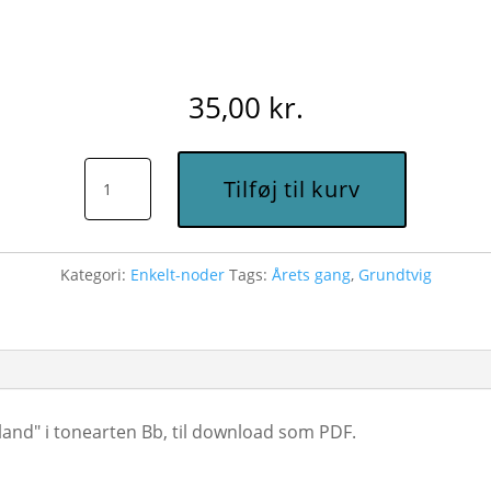
35,00
kr.
Nu
Tilføj til kurv
falmer
skoven
trindt
Kategori:
Enkelt-noder
Tags:
Årets gang
,
Grundtvig
om
land
(Bb)
-
Node
land" i tonearten Bb, til download som PDF.
til
download