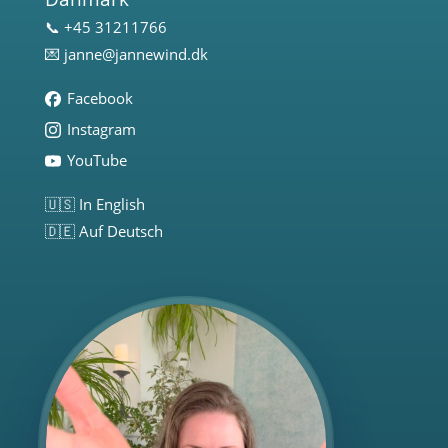
📞 +45 31211766
💌
janne@jannewind.dk
Facebook
Instagram
YouTube
🇺🇸 In English
🇩🇪 Auf Deutsch