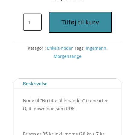
Nu
Tilføj til kurv
titte
til
hinanden
Kategori:
Enkelt-noder
Tags:
Ingemann
,
(D)
Morgensange
-
Node
til
download
Beskrivelse
antal
Node til “Nu titte til hinanden” i tonearten
D, til download som PDF.
Prisen er 35 kr inkl. moms (28 kr + 7 kr