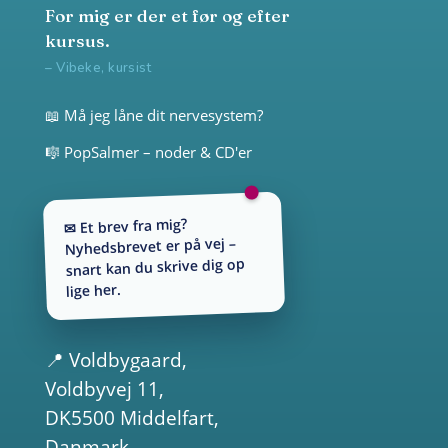
For mig er der et før og efter
kursus.
– Vibeke, kursist
📖 Må jeg låne dit nervesystem?
🎼 PopSalmer – noder & CD'er
✉ Et brev fra mig?
Nyhedsbrevet er på vej –
snart kan du skrive dig op
lige her.
📍
Voldbygaard
,
Voldbyvej 11,
DK5500 Middelfart,
Danmark