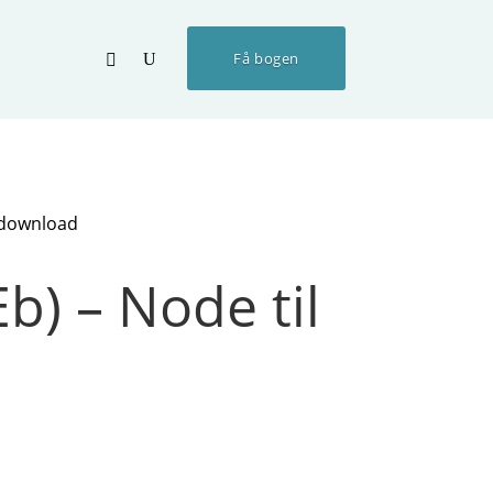
Få bogen
l download
b) – Node til