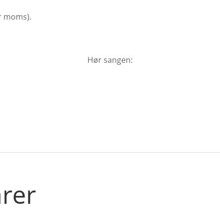
antal
kr moms).
Hør sangen:
arer