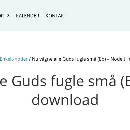
OP
KALENDER
KONTAKT
Enkelt-noder
/ Nu vågne alle Guds fugle små (Eb) – Node ti
e Guds fugle små (E
download