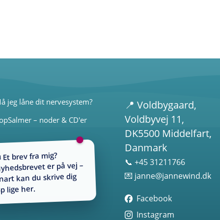
å jeg låne dit nervesystem?
📍
Voldbygaard
,
Voldbyvej 11,
opSalmer – noder & CD'er
DK5500 Middelfart,
Danmark
 Et brev fra mig?
📞 +45 31211766
yhedsbrevet er på vej –
💌
janne@jannewind.dk
nart kan du skrive dig
p lige her.
Facebook
Instagram