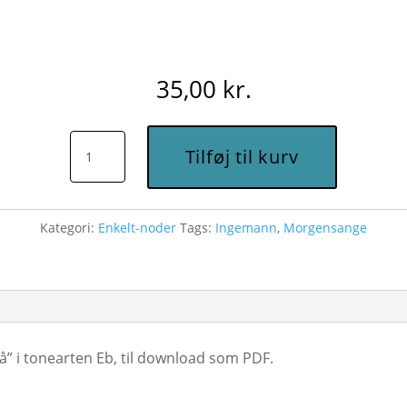
35,00
kr.
Nu
Tilføj til kurv
vågne
alle
Guds
Kategori:
Enkelt-noder
Tags:
Ingemann
,
Morgensange
fugle
små
(Eb)
-
Node
å” i tonearten Eb, til download som PDF.
til
download