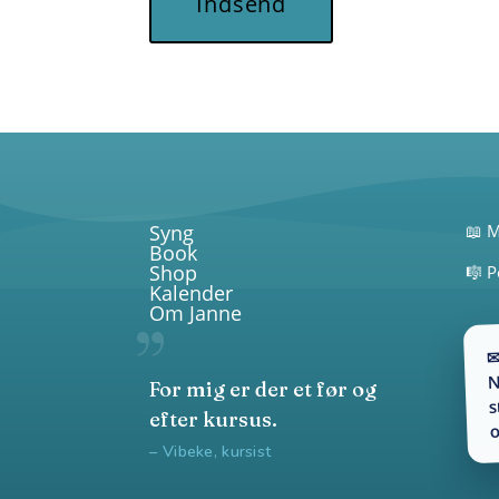
Indsend
Syng
📖 M
Book
Shop
🎼 P
Kalender
Om Janne
✉
N
For mig er der et før og
s
efter kursus.
o
– Vibeke, kursist