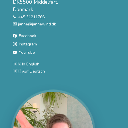
DK5500 Middelfart,
Danmark
📞 +45 31211766
💌
janne@jannewind.dk
Facebook
Instagram
YouTube
🇺🇸 In English
🇩🇪 Auf Deutsch