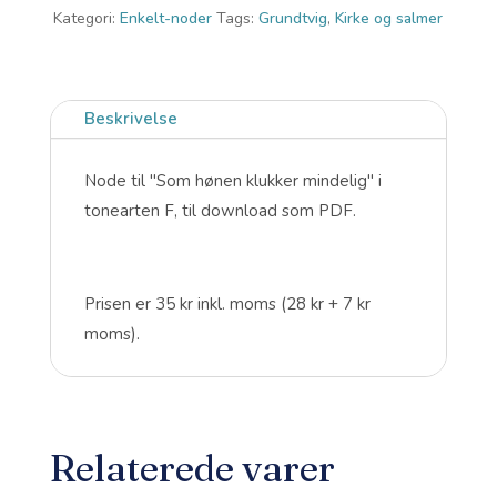
mindelig
Kategori:
Enkelt-noder
Tags:
Grundtvig
,
Kirke og salmer
(F)
-
Node
Beskrivelse
til
download
Node til "Som hønen klukker mindelig" i
antal
tonearten F, til download som PDF.
Prisen er 35 kr inkl. moms (28 kr + 7 kr
moms).
Relaterede varer