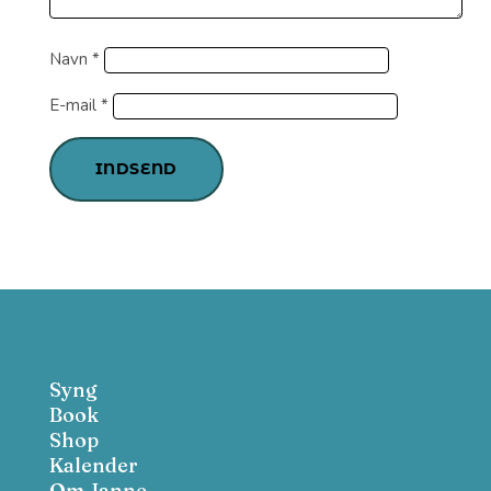
Navn
*
E-mail
*
INDSEND
Syng
Book
Shop
Kalender
Om Janne