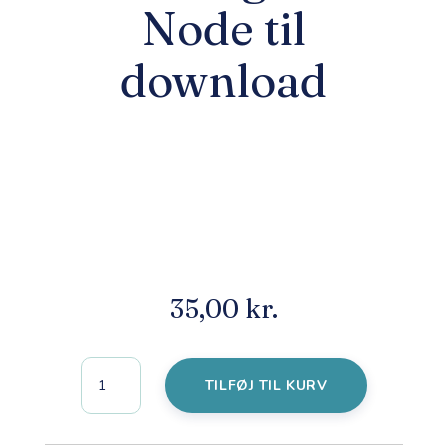
Node til
download
35,00
kr.
Som
TILFØJ TIL KURV
hønen
klukker