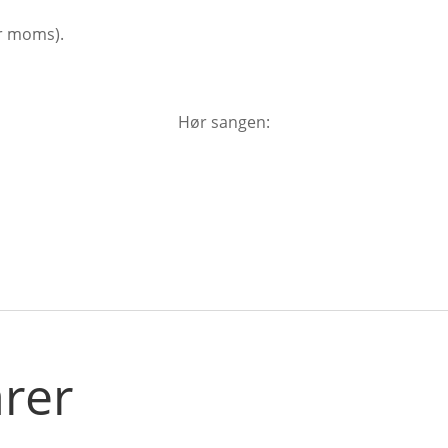
kr moms).
Hør sangen:
arer