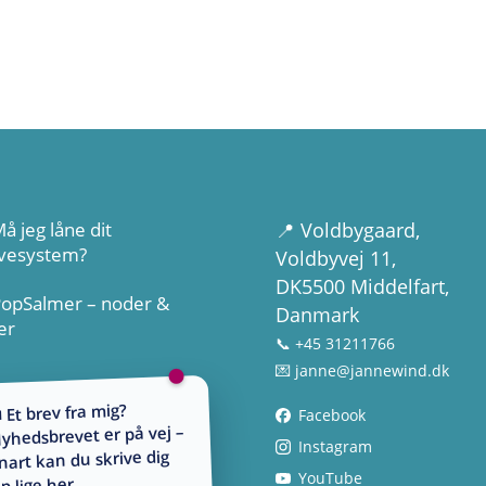
å jeg låne dit
📍
Voldbygaard
,
vesystem?
Voldbyvej 11,
DK5500 Middelfart,
PopSalmer – noder &
Danmark
er
📞 +45 31211766
💌
janne@jannewind.dk
 Et brev fra mig?
Facebook
yhedsbrevet er på vej –
Instagram
nart kan du skrive dig
YouTube
p lige her.