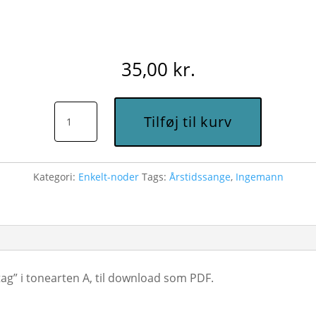
35,00
kr.
Storken
Tilføj til kurv
sidder
på
bondens
Kategori:
Enkelt-noder
Tags:
Årstidssange
,
Ingemann
tag
(A)
-
Node
til
ag” i tonearten A, til download som PDF.
download
antal