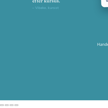
efter kursus.
– Vibeke, kursist
Hande