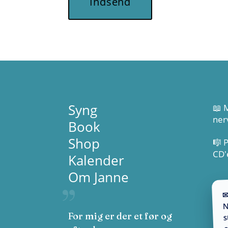
Indsend
Syng
📖 M
ner
Book
Shop
🎼 
CD'
Kalender
Om Janne
✉
N
s
For mig er der et før og
o