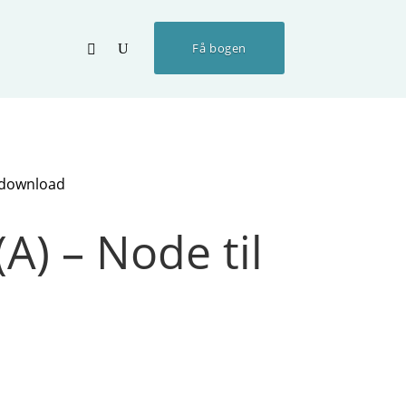
Få bogen
l download
A) – Node til