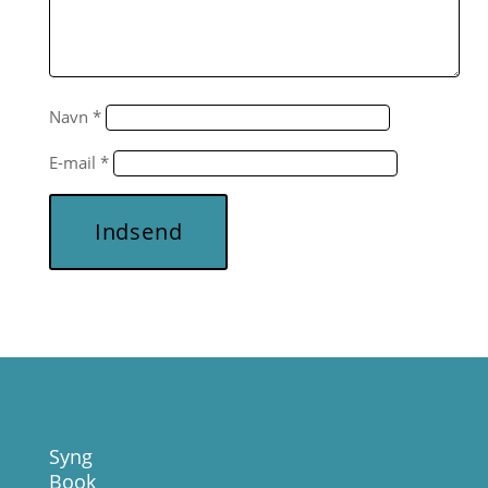
Navn
*
E-mail
*
Indsend
Syng
Book