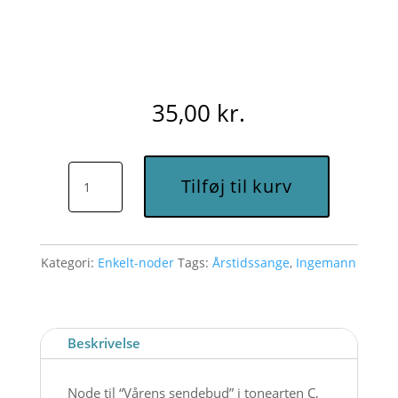
35,00
kr.
Vårens
Tilføj til kurv
sendebud
(C)
-
Kategori:
Enkelt-noder
Tags:
Årstidssange
,
Ingemann
Node
til
download
antal
Beskrivelse
Node til “Vårens sendebud” i tonearten C,