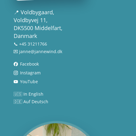
📍
Voldbygaard
,
Voldbyvej 11,
DK5500 Middelfart,
Danmark
📞 +45 31211766
💌
janne@jannewind.dk
Facebook
Instagram
YouTube
🇺🇸 In English
🇩🇪 Auf Deutsch