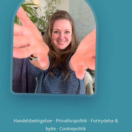
Handelsbetingelser
·
Privatlivspolitik
·
Fortrydelse &
bytte
·
Cookiepolitik