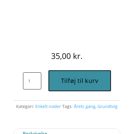
35,00
kr.
Vær
Tilføj til kurv
velkommen,
Herrens
år
Kategori:
Enkelt-noder
Tags:
Årets gang
,
Grundtvig
(advent)
(Gb)
-
Node
Beskrivelse