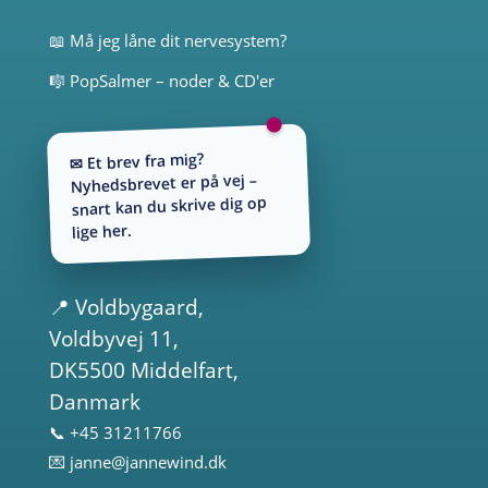
📖 Må jeg låne dit nervesystem?
🎼 PopSalmer – noder & CD'er
✉ Et brev fra mig?
Nyhedsbrevet er på vej –
snart kan du skrive dig op
lige her.
📍
Voldbygaard
,
Voldbyvej 11,
DK5500 Middelfart,
Danmark
📞 +45 31211766
💌
janne@jannewind.dk