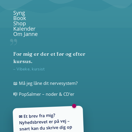
Syng
Book
Shop
Kalender
Om Janne
For mig er der et før og efter
kursus.
– Vibeke, kursist
📖 Må jeg låne dit nervesystem?
🎼 PopSalmer – noder & CD'er
✉ Et brev fra mig?
Nyhedsbrevet er på vej –
snart kan du skrive dig op