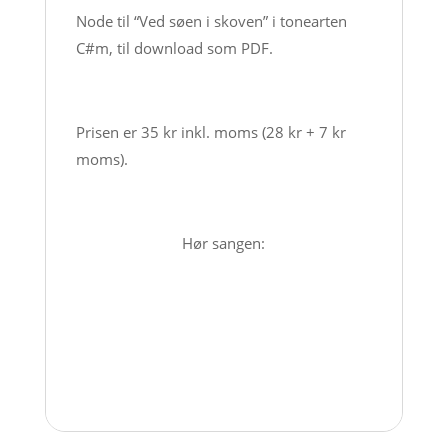
antal
Node til “Ved søen i skoven” i tonearten
C#m, til download som PDF.
Prisen er 35 kr inkl. moms (28 kr + 7 kr
moms).
Hør sangen: