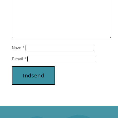
Navn
*
E-mail
*
Indsend