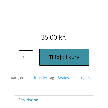
35,00
kr.
Ved
Tilføj til kurv
søen
i
skoven
Kategori:
Enkelt-noder
Tags:
Årstidssange
,
Ingemann
(C#m)
-
Node
til
Beskrivelse
download