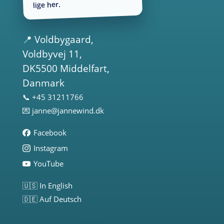
lige her.
📍
Voldbygaard
,
Voldbyvej 11,
DK5500 Middelfart,
Danmark
📞 +45 31211766
💌
janne@jannewind.dk
Facebook
Instagram
YouTube
🇺🇸 In English
🇩🇪 Auf Deutsch