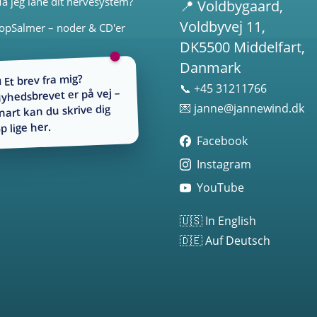
å jeg låne dit nervesystem?
📍
Voldbygaard
,
Voldbyvej 11,
opSalmer – noder & CD'er
DK5500 Middelfart,
Danmark
 Et brev fra mig?
📞 +45 31211766
yhedsbrevet er på vej –
💌
janne@jannewind.dk
nart kan du skrive dig
p lige her.
Facebook
Instagram
YouTube
🇺🇸 In English
🇩🇪 Auf Deutsch