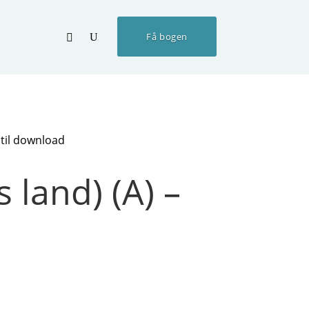
Få bogen
 til download
 land) (A) –