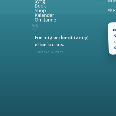
Syng
📖 M
Book
Shop
🎼 P
Kalender
Om Janne
✉
N
For mig er der et før og
s
efter kursus.
o
– Vibeke, kursist