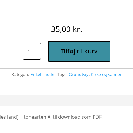
35,00
kr.
Jeg
Tilføj til kurv
kender
et
land
Kategori:
Enkelt-noder
Tags:
Grundtvig
,
Kirke og salmer
(de
levendes
land)
(A)
-
des land)" i tonearten A, til download som PDF.
Node
til