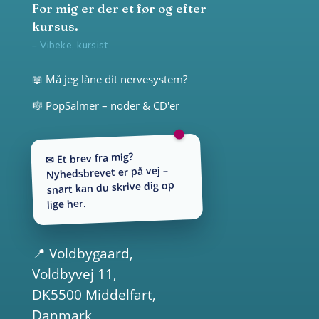
For mig er der et før og efter
kursus.
– Vibeke, kursist
📖 Må jeg låne dit nervesystem?
🎼 PopSalmer – noder & CD'er
✉ Et brev fra mig?
Nyhedsbrevet er på vej –
snart kan du skrive dig op
lige her.
📍
Voldbygaard
,
Voldbyvej 11,
DK5500 Middelfart,
Danmark