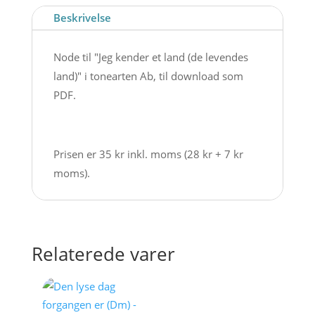
-
Beskrivelse
Node
til
Node til "Jeg kender et land (de levendes
download
land)" i tonearten Ab, til download som
antal
PDF.
Prisen er 35 kr inkl. moms (28 kr + 7 kr
moms).
Relaterede varer