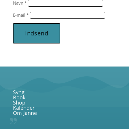
Navn
*
E-mail
*
Indsend
Syng
Book
Shop
Kalender
Om Janne