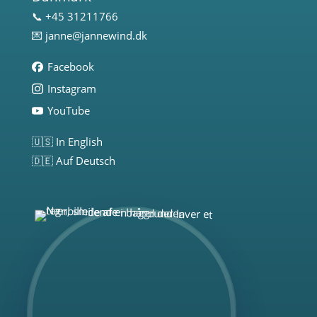
📞 +45 31211766
💌
janne@jannewind.dk
Facebook
Instagram
YouTube
🇺🇸 In English
🇩🇪 Auf Deutsch