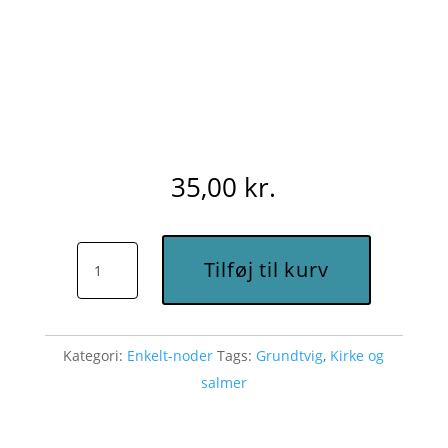
35,00
kr.
Jeg
Tilføj til kurv
kender
et
land
Kategori:
Enkelt-noder
Tags:
Grundtvig
,
Kirke og
(de
salmer
levendes
land)
(Ab)