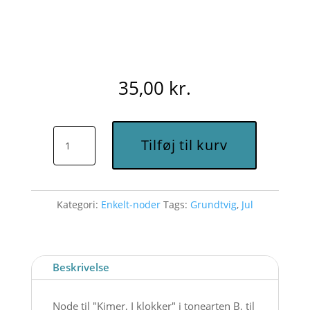
35,00
kr.
Kimer,
Tilføj til kurv
I
klokker
(B)
Kategori:
Enkelt-noder
Tags:
Grundtvig
,
Jul
-
Node
til
download
Beskrivelse
antal
Node til "Kimer, I klokker" i tonearten B, til