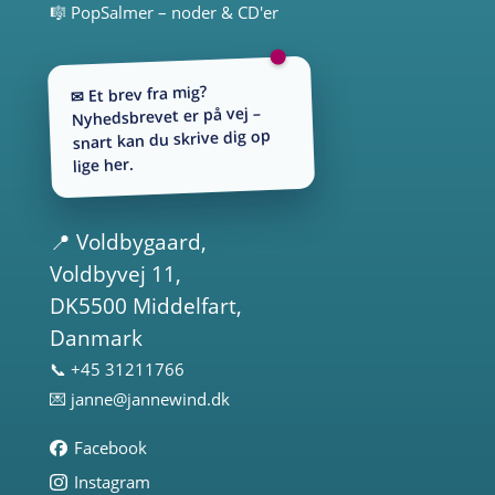
🎼 PopSalmer – noder & CD'er
✉ Et brev fra mig?
Nyhedsbrevet er på vej –
snart kan du skrive dig op
lige her.
📍
Voldbygaard
,
Voldbyvej 11,
DK5500 Middelfart,
Danmark
📞 +45 31211766
💌
janne@jannewind.dk
Facebook
Instagram