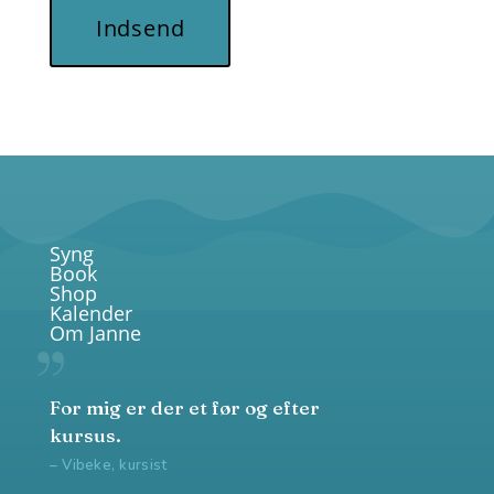
Indsend
Syng
Book
Shop
Kalender
Om Janne
For mig er der et før og efter
kursus.
– Vibeke, kursist