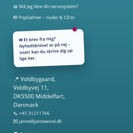
📖 Må jeg låne dit nervesystem?
🎼 PopSalmer – noder & CD'er
✉ Et brev fra mig?
Nyhedsbrevet er på vej –
snart kan du skrive dig op
lige her.
📍
Voldbygaard
,
Voldbyvej 11,
DK5500 Middelfart,
Danmark
📞 +45 31211766
💌
janne@jannewind.dk