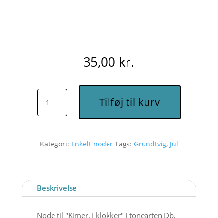
35,00
kr.
Kimer,
Tilføj til kurv
I
klokker
(Db)
Kategori:
Enkelt-noder
Tags:
Grundtvig
,
Jul
-
Node
til
download
Beskrivelse
antal
Node til "Kimer, I klokker" i tonearten Db,