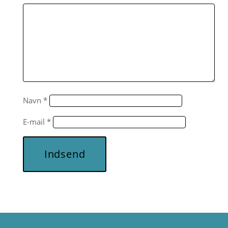
Navn
*
E-mail
*
Indsend