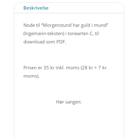
Node
Beskrivelse
til
download
Node til “Morgenstund har guld i mund”
antal
(Ingemann-teksten) i tonearten C, til
download som PDF.
Prisen er 35 kr inkl. moms (28 kr + 7 kr
moms).
Hør sangen: