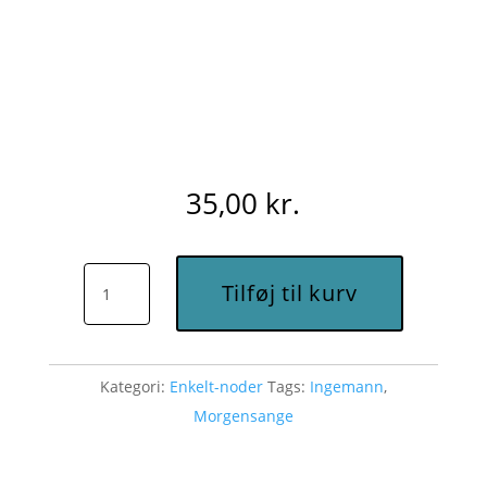
35,00
kr.
Morgenstund
Tilføj til kurv
har
guld
i
Kategori:
Enkelt-noder
Tags:
Ingemann
,
mund
Morgensange
(Ingemann,
C)
-