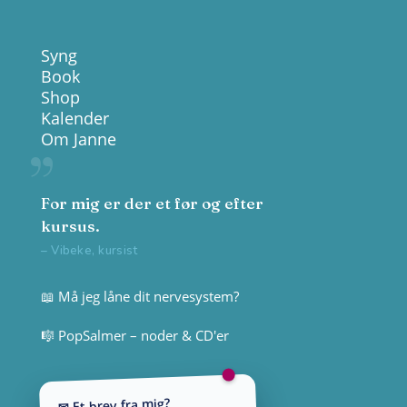
Syng
Book
Shop
Kalender
Om Janne
For mig er der et før og efter
kursus.
– Vibeke, kursist
📖 Må jeg låne dit nervesystem?
🎼 PopSalmer – noder & CD'er
✉ Et brev fra mig?