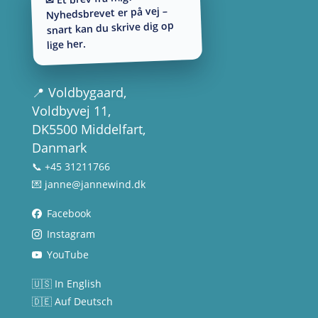
Nyhedsbrevet er på vej –
snart kan du skrive dig op
lige her.
📍
Voldbygaard
,
Voldbyvej 11,
DK5500 Middelfart,
Danmark
📞 +45 31211766
💌
janne@jannewind.dk
Facebook
Instagram
YouTube
🇺🇸 In English
🇩🇪 Auf Deutsch