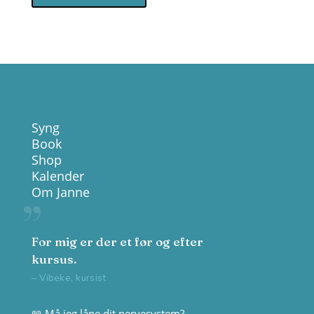
Syng
Book
Shop
Kalender
Om Janne
For mig er der et før og efter
kursus.
– Vibeke, kursist
📖 Må jeg låne dit nervesystem?