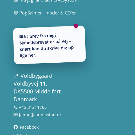
🎼 PopSalmer – noder & CD'er
✉ Et brev fra mig?
Nyhedsbrevet er på vej –
snart kan du skrive dig op
lige her.
📍
Voldbygaard
,
Voldbyvej 11,
DK5500 Middelfart,
Danmark
📞 +45 31211766
💌
janne@jannewind.dk
Facebook