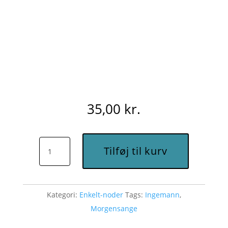
35,00
kr.
Morgenstund
Tilføj til kurv
har
guld
i
Kategori:
Enkelt-noder
Tags:
Ingemann
,
mund
Morgensange
(Ingemann,
Eb