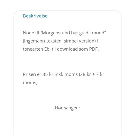
-
simpel)
Beskrivelse
-
Node
Node til “Morgenstund har guld i mund”
til
(Ingemann-teksten, simpel version) i
download
tonearten Eb, til download som PDF.
antal
Prisen er 35 kr inkl. moms (28 kr + 7 kr
moms).
Hør sangen: