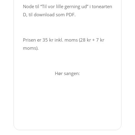
download
Node til “Til vor lille gerning ud” i tonearten
antal
D, til download som PDF.
Prisen er 35 kr inkl. moms (28 kr + 7 kr
moms).
Hør sangen: