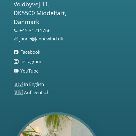
Voldbyvej 11,
DK5500 Middelfart,
Danmark
📞 +45 31211766
💌
janne@jannewind.dk
Facebook
Instagram
YouTube
🇺🇸 In English
🇩🇪 Auf Deutsch