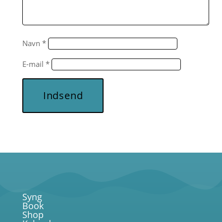
Navn
*
E-mail
*
Indsend
Syng
Book
Shop