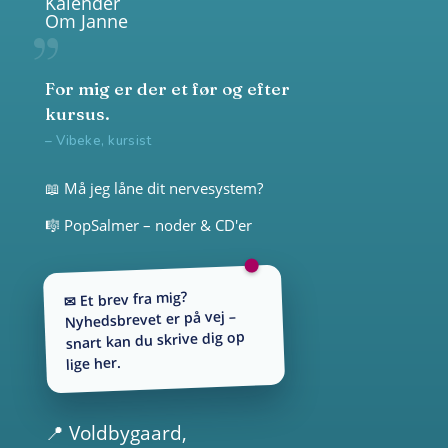
Kalender
Om Janne
For mig er der et før og efter
kursus.
– Vibeke, kursist
📖 Må jeg låne dit nervesystem?
🎼 PopSalmer – noder & CD'er
✉ Et brev fra mig?
Nyhedsbrevet er på vej –
snart kan du skrive dig op
lige her.
📍
Voldbygaard
,