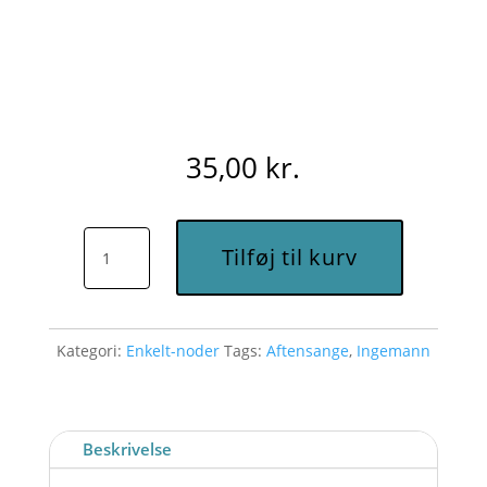
35,00
kr.
Til
Tilføj til kurv
vor
lille
gerning
Kategori:
Enkelt-noder
Tags:
Aftensange
,
Ingemann
ud
(D)
-
Node
Beskrivelse
til