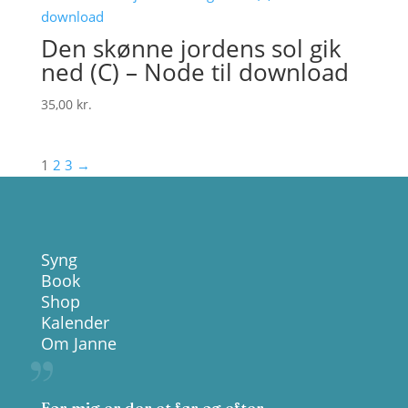
Den skønne jordens sol gik
ned (C) – Node til download
35,00
kr.
1
2
3
→
Syng
Book
Shop
Kalender
Om Janne
For mig er der et før og efter