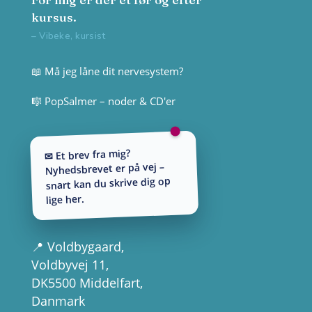
kursus.
– Vibeke, kursist
📖 Må jeg låne dit nervesystem?
🎼 PopSalmer – noder & CD'er
✉ Et brev fra mig?
Nyhedsbrevet er på vej –
snart kan du skrive dig op
lige her.
📍
Voldbygaard
,
Voldbyvej 11,
DK5500 Middelfart,
Danmark