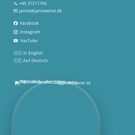
📞 +45 31211766
💌
janne@jannewind.dk
Facebook
Instagram
YouTube
🇺🇸 In English
🇩🇪 Auf Deutsch