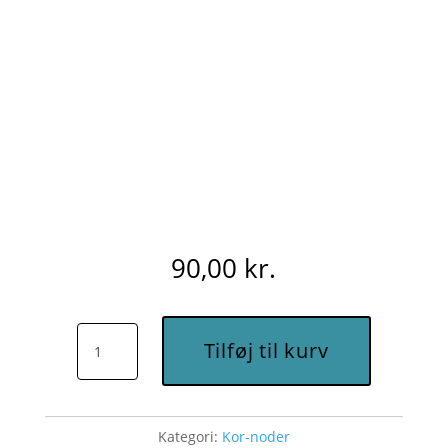
90,00
kr.
Velkommen
Tilføj til kurv
igen,
Guds
engle
Kategori:
Kor-noder
små