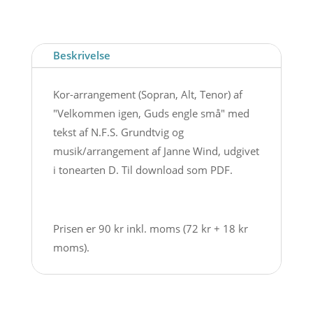
(D)
(Download
kor-
Beskrivelse
arrangement
S-
Kor-arrangement (Sopran, Alt, Tenor) af
A-
"Velkommen igen, Guds engle små" med
T)
tekst af N.F.S. Grundtvig og
antal
musik/arrangement af Janne Wind, udgivet
i tonearten D. Til download som PDF.
Prisen er 90 kr inkl. moms (72 kr + 18 kr
moms).