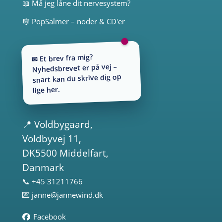
📖 Må jeg låne dit nervesystem?
🎼 PopSalmer – noder & CD'er
✉ Et brev fra mig?
Nyhedsbrevet er på vej –
snart kan du skrive dig op
lige her.
📍
Voldbygaard
,
Voldbyvej 11,
DK5500 Middelfart,
Danmark
📞 +45 31211766
💌
janne@jannewind.dk
Facebook