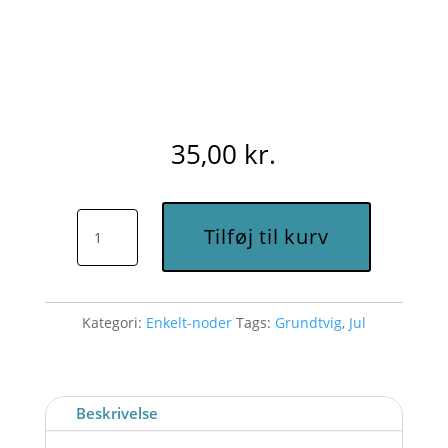
35,00
kr.
Velkommen
Tilføj til kurv
igen,
Guds
engle
Kategori:
Enkelt-noder
Tags:
Grundtvig
,
Jul
små
(D)
-
Node
Beskrivelse
til