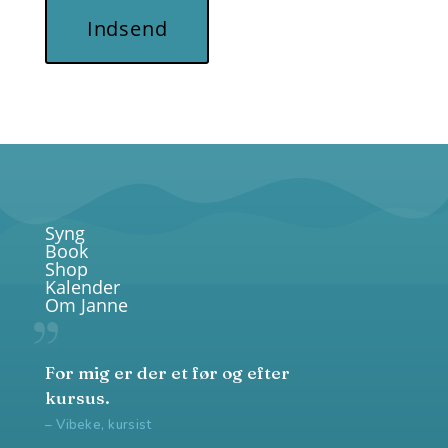
Indsend
Syng
Book
Shop
Kalender
Om Janne
For mig er der et før og efter
kursus.
– Vibeke, kursist