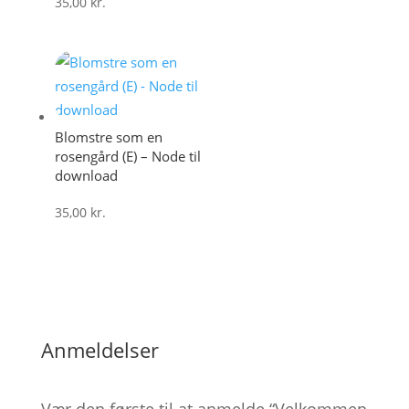
35,00
kr.
Blomstre som en
rosengård (E) – Node til
download
35,00
kr.
Anmeldelser
Vær den første til at anmelde “Velkommen