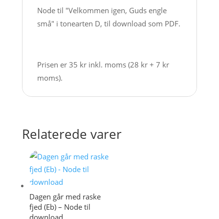
download
Node til "Velkommen igen, Guds engle
antal
små" i tonearten D, til download som PDF.
Prisen er 35 kr inkl. moms (28 kr + 7 kr
moms).
Relaterede varer
Dagen går med raske
fjed (Eb) – Node til
download