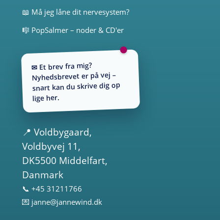
📖 Må jeg låne dit nervesystem?
🎼 PopSalmer – noder & CD'er
✉ Et brev fra mig?
Nyhedsbrevet er på vej –
snart kan du skrive dig op
lige her.
📍
Voldbygaard
,
Voldbyvej 11,
DK5500 Middelfart,
Danmark
📞 +45 31211766
💌
janne@jannewind.dk