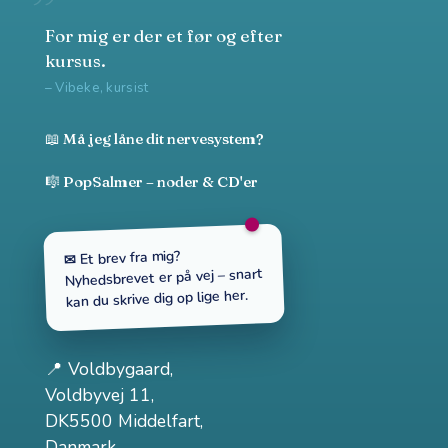
For mig er der et før og efter
kursus.
– Vibeke, kursist
📖 Må jeg låne dit nervesystem?
🎼 PopSalmer – noder & CD'er
✉ Et brev fra mig?
Nyhedsbrevet er på vej – snart
kan du skrive dig op lige her.
📍
Voldbygaard
,
Voldbyvej 11,
DK5500 Middelfart,
Danmark