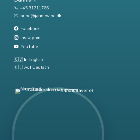
📞 +45 31211766
💌
janne@jannewind.dk
Facebook
Instagram
YouTube
🇺🇸 In English
🇩🇪 Auf Deutsch